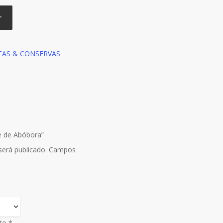
r
AS & CONSERVAS
ce de Abóbora”
erá publicado.
Campos
uto
*