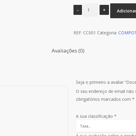
Quantidade
Adiciona
de
Doce
de
REF:
CC001
Categoria:
COMPOT
Abóbora
Avaliações (0)
Seja o primeiro a avaliar “Do
O seu endereço de email não s
obrigatórios marcados com
*
A sua classificação
*
A sua avaliação sobre o prod