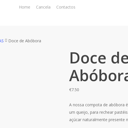
Home
Cancela
Contactos
AS
Doce de Abóbora
Doce d
Abóbor
€
7.50
A nossa compota de abóbora é
um queijo, para rechear pastéis
açúcar naturalmente presente na