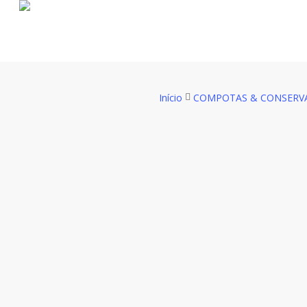
Skip
to
main
content
Início
COMPOTAS & CONSERV