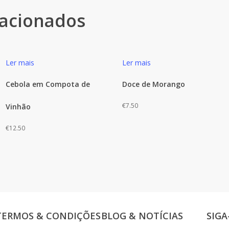
lacionados
Ler mais
Ler mais
Cebola em Compota de
Doce de Morango
€
7.50
Vinhão
€
12.50
TERMOS & CONDIÇÕES
BLOG & NOTÍCIAS
SIGA