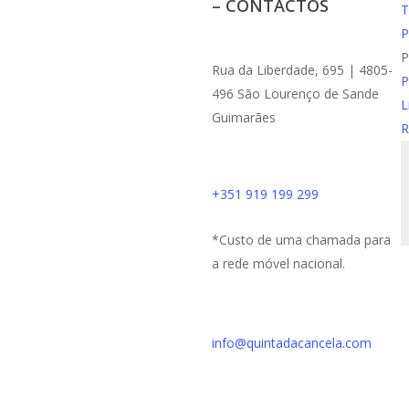
– CONTACTOS
T
P
P
Rua da Liberdade, 695 | 4805-
P
496 São Lourenço de Sande
L
Guimarães
R
+351 919 199 299
*Custo de uma chamada para
a rede móvel nacional.
info@quintadacancela.com