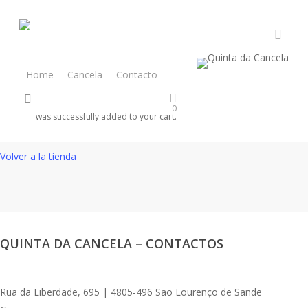
Skip
to
main
accou
content
Home
Cancela
Contacto
account
0
Tu carrito está vacío.
was successfully added to your cart.
Volver a la tienda
QUINTA DA CANCELA – CONTACTOS
Rua da Liberdade, 695 | 4805-496 São Lourenço de Sande