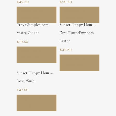
€
42.50
€
29.50
AÑADIR AL
AÑADIR AL
CARRITO
CARRITO
Prova Simples com
Sunset Happy Hour –
Visita Guiada
Espu.Tinto/Empadas
Leitão
€
19.50
€
42.50
AÑADIR AL
CARRITO
AÑADIR AL
CARRITO
Sunset Happy Hour –
Rosé /Sushi
€
47.50
AÑADIR AL
CARRITO