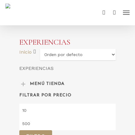
Skip
Men
to
account
main
content
EXPERIENCIAS
Inicio
EXPERIENCIAS
MENÚ TIENDA
FILTRAR POR PRECIO
Precio
mínimo
Precio
máximo