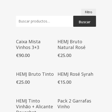
Precio
Precio
Filtro
mínimo
máximo
Buscar
Buscar
por:
Añadir Al Carrito
Leer Más
Caixa Mista
HEMJ Bruto
Vinhos 3+3
Natural Rosé
€
90.00
€
25.00
Leer Más
Añadir Al Carrito
HEMJ Bruto Tinto
HEMJ Rosé Syrah
€
25.00
€
15.00
Añadir Al Carrito
Añadir Al Carrito
HEMJ Tinto
Pack 2 Garrafas
Vinhão + Alicante
Vinho