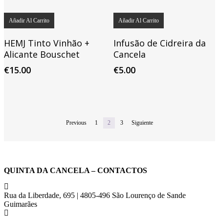
Añadir Al Carrito
Añadir Al Carrito
HEMJ Tinto Vinhão +
Infusão de Cidreira da
Alicante Bouschet
Cancela
€
15.00
€
5.00
Previous
1
2
3
Siguiente
QUINTA DA CANCELA – CONTACTOS
Rua da Liberdade, 695 | 4805-496 São Lourenço de Sande
Guimarães