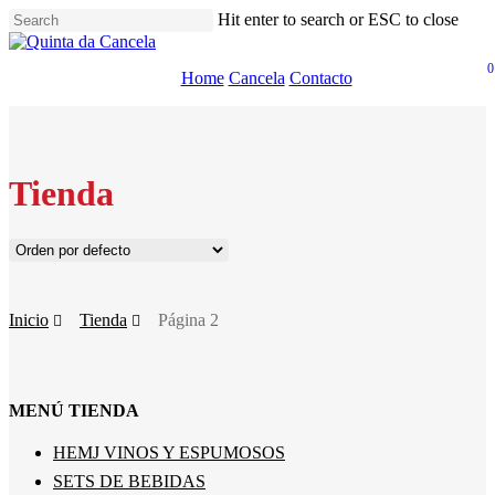
Skip
Hit enter to search or ESC to close
to
Close
main
Search
0
content
ac
M
Home
Cancela
Contacto
account
Tienda
Inicio
Tienda
Página 2
MENÚ TIENDA
HEMJ VINOS Y ESPUMOSOS
SETS DE BEBIDAS